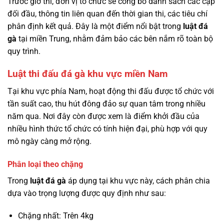
Trước giờ thi, đơn vị tổ chức sẽ công bố danh sách các cặp
đối đầu, thông tin liên quan đến thời gian thi, các tiêu chí
phân định kết quả. Đây là một điểm nổi bật trong
luật đá
gà
tại miền Trung, nhằm đảm bảo các bên nắm rõ toàn bộ
quy trình.
Luật thi đấu đá gà khu vực miền Nam
Tại khu vực phía Nam, hoạt động thi đấu được tổ chức với
tần suất cao, thu hút đông đảo sự quan tâm trong nhiều
năm qua. Nơi đây còn được xem là điểm khởi đầu của
nhiều hình thức tổ chức có tính hiện đại, phù hợp với quy
mô ngày càng mở rộng.
Phân loại theo chặng
Trong
luật đá gà
áp dụng tại khu vực này, cách phân chia
dựa vào trọng lượng được quy định như sau:
Chặng nhất: Trên 4kg