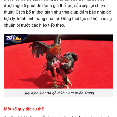
được nghỉ 5 phút để đánh giá thể lực, sắp xếp lại chiến
thuật. Cách bố trí thời gian như trên giúp đảm bảo nhịp độ
hợp lý, tránh tình trạng quá tải. Đồng thời tạo cơ hội cho sự
chuẩn bị trước các hiệp tiếp theo.
Quy định luật đá gà ở khu vực miền Trung
Một số quy tắc cụ thể