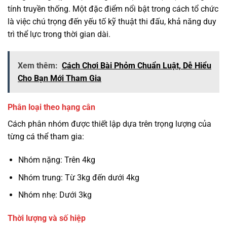
tính truyền thống. Một đặc điểm nổi bật trong cách tổ chức
là việc chú trọng đến yếu tố kỹ thuật thi đấu, khả năng duy
trì thể lực trong thời gian dài.
Xem thêm:
Cách Chơi Bài Phỏm Chuẩn Luật, Dễ Hiểu
Cho Bạn Mới Tham Gia
Phân loại theo hạng cân
Cách phân nhóm được thiết lập dựa trên trọng lượng của
từng cá thể tham gia:
Nhóm nặng: Trên 4kg
Nhóm trung: Từ 3kg đến dưới 4kg
Nhóm nhẹ: Dưới 3kg
Thời lượng và số hiệp