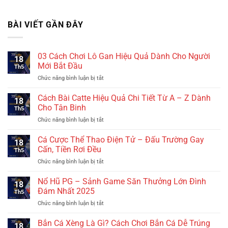
BÀI VIẾT GẦN ĐÂY
03 Cách Chơi Lô Gan Hiệu Quả Dành Cho Người
18
Mới Bắt Đầu
Th5
Chức năng bình luận bị tắt
ở
03
Cách
Cách Bài Catte Hiệu Quả Chi Tiết Từ A – Z Dành
18
Chơi
Cho Tân Binh
Th5
Lô
Chức năng bình luận bị tắt
ở
Gan
Cách
Hiệu
Bài
Cá Cược Thể Thao Điện Tử – Đấu Trường Gay
Quả
18
Catte
Dành
Cấn, Tiền Rơi Đều
Th5
Hiệu
Cho
Chức năng bình luận bị tắt
ở
Quả
Người
Cá
Chi
Mới
Cược
Nổ Hũ PG – Sảnh Game Săn Thưởng Lớn Đình
Tiết
Bắt
18
Thể
Từ
Đám Nhất 2025
Đầu
Th5
Thao
A
Chức năng bình luận bị tắt
ở
Điện
–
Nổ
Tử
Z
Hũ
Bắn Cá Xèng Là Gì? Cách Chơi Bắn Cá Dễ Trúng
–
Dành
18