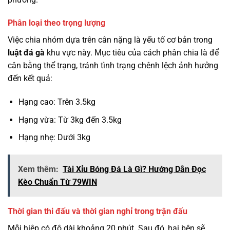
Phân loại theo trọng lượng
Việc chia nhóm dựa trên cân nặng là yếu tố cơ bản trong
luật đá gà
khu vực này. Mục tiêu của cách phân chia là để
cân bằng thể trạng, tránh tình trạng chênh lệch ảnh hưởng
đến kết quả:
Hạng cao: Trên 3.5kg
Hạng vừa: Từ 3kg đến 3.5kg
Hạng nhẹ: Dưới 3kg
Xem thêm:
Tài Xỉu Bóng Đá Là Gì? Hướng Dẫn Đọc
Kèo Chuẩn Từ 79WIN
Thời gian thi đấu và thời gian nghỉ trong trận đấu
Mỗi hiệp có độ dài khoảng 20 phút. Sau đó, hai bên sẽ