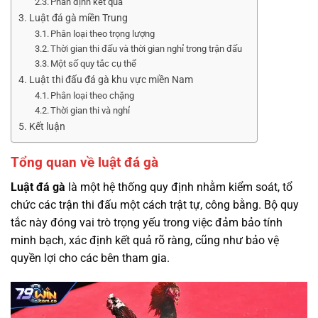
Phân định kết quả
Luật đá gà miền Trung
Phân loại theo trọng lượng
Thời gian thi đấu và thời gian nghỉ trong trận đấu
Một số quy tắc cụ thể
Luật thi đấu đá gà khu vực miền Nam
Phân loại theo chặng
Thời gian thi và nghỉ
Kết luận
Tổng quan về luật đá gà
Luật đá gà
là một hệ thống quy định nhằm kiểm soát, tổ
chức các trận thi đấu một cách trật tự, công bằng. Bộ quy
tắc này đóng vai trò trọng yếu trong việc đảm bảo tính
minh bạch, xác định kết quả rõ ràng, cũng như bảo vệ
quyền lợi cho các bên tham gia.