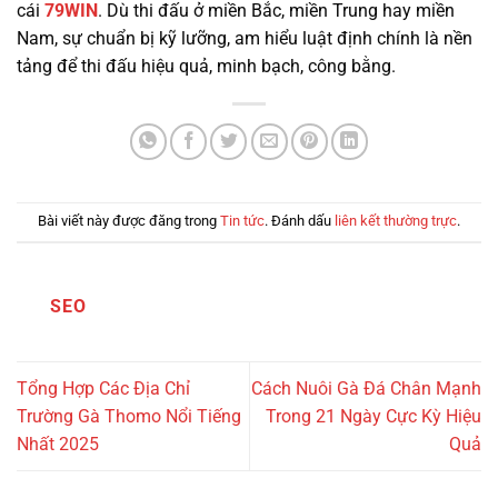
cái
79WIN
. Dù thi đấu ở miền Bắc, miền Trung hay miền
Nam, sự chuẩn bị kỹ lưỡng, am hiểu luật định chính là nền
tảng để thi đấu hiệu quả, minh bạch, công bằng.
Bài viết này được đăng trong
Tin tức
. Đánh dấu
liên kết thường trực
.
SEO
Tổng Hợp Các Địa Chỉ
Cách Nuôi Gà Đá Chân Mạnh
Trường Gà Thomo Nổi Tiếng
Trong 21 Ngày Cực Kỳ Hiệu
Nhất 2025
Quả