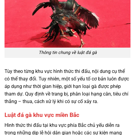
Thông tin chung về luật đá gà
Tùy theo từng khu vực hình thức thi đấu, nội dung cụ thể
có thể thay đổi. Tuy nhiên, một số yếu tố cơ bản luôn được
áp dụng như thời gian hiệp, giới hạn loại gà được phép
tham dự. Quy định về trang bị, phân loại hạng cân, tiêu chí
thắng – thua, cách xử lý khi có sự cố xảy ra.
Luật đá gà khu vực miền Bắc
Hình thức thi đấu tại khu vực phía Bắc chủ yếu diễn ra
trong những dịp lễ hội dân gian hoặc các sự kiện mang