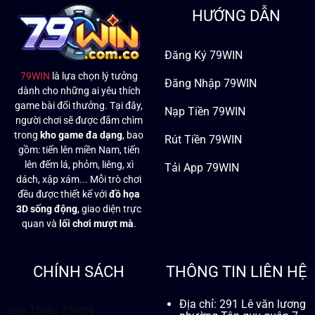
HƯỚNG DẪN
Đăng Ký 79WIN
79WIN
là lựa chọn lý tưởng
Đăng Nhập 79WIN
dành cho những ai yêu thích
game bài đổi thưởng. Tại đây,
Nạp Tiền 79WIN
người chơi sẽ được đắm chìm
trong
kho game đa dạng
, bao
Rút Tiền 79WIN
gồm: tiến lên miền Nam, tiến
lên đếm lá, phỏm, liêng, xì
Tải App 79WIN
dách, xập xám... Mỗi trò chơi
đều được thiết kế với
đồ họa
3D sống động
, giao diện trực
quan và
lối chơi mượt mà
.
CHÍNH SÁCH
THÔNG TIN LIÊN HỆ
Địa chỉ:
291 Lê văn lương
Giới Thiệu 79WIN