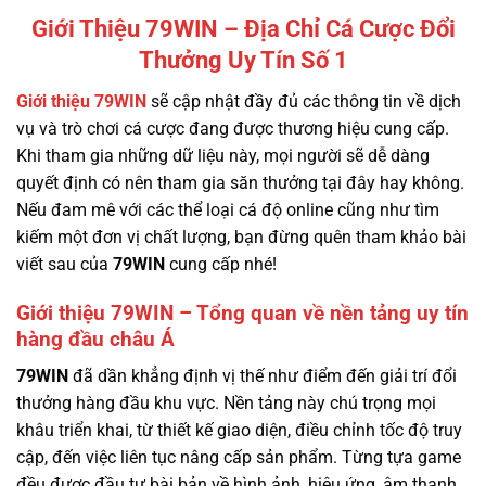
Giới Thiệu 79WIN – Địa Chỉ Cá Cược Đổi
Thưởng Uy Tín Số 1
Giới thiệu 79WIN
sẽ cập nhật đầy đủ các thông tin về dịch
vụ và trò chơi cá cược đang được thương hiệu cung cấp.
Khi tham gia những dữ liệu này, mọi người sẽ dễ dàng
quyết định có nên tham gia săn thưởng tại đây hay không.
Nếu đam mê với các thể loại cá độ online cũng như tìm
kiếm một đơn vị chất lượng, bạn đừng quên tham khảo bài
viết sau của
79WIN
cung cấp nhé!
Giới thiệu 79WIN – Tổng quan về nền tảng uy tín
hàng đầu châu Á
79WIN
đã dần khẳng định vị thế như điểm đến giải trí đổi
thưởng hàng đầu khu vực. Nền tảng này chú trọng mọi
khâu triển khai, từ thiết kế giao diện, điều chỉnh tốc độ truy
cập, đến việc liên tục nâng cấp sản phẩm. Từng tựa game
đều được đầu tư bài bản về hình ảnh, hiệu ứng, âm thanh