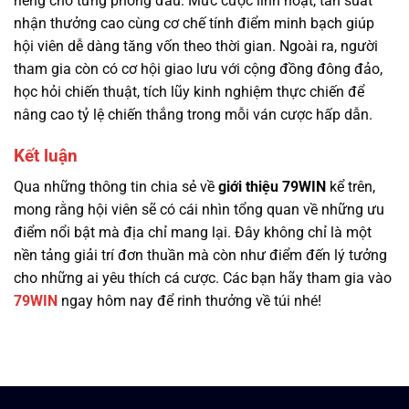
riêng cho từng phòng đấu. Mức cược linh hoạt, tần suất
nhận thưởng cao cùng cơ chế tính điểm minh bạch giúp
hội viên dễ dàng tăng vốn theo thời gian. Ngoài ra, người
tham gia còn có cơ hội giao lưu với cộng đồng đông đảo,
học hỏi chiến thuật, tích lũy kinh nghiệm thực chiến để
nâng cao tỷ lệ chiến thắng trong mỗi ván cược hấp dẫn.
Kết luận
Qua những thông tin chia sẻ về
giới thiệu 79WIN
kể trên,
mong rằng hội viên sẽ có cái nhìn tổng quan về những ưu
điểm nổi bật mà địa chỉ mang lại. Đây không chỉ là một
nền tảng giải trí đơn thuần mà còn như điểm đến lý tưởng
cho những ai yêu thích cá cược. Các bạn hãy tham gia vào
79WIN
ngay hôm nay để rinh thưởng về túi nhé!