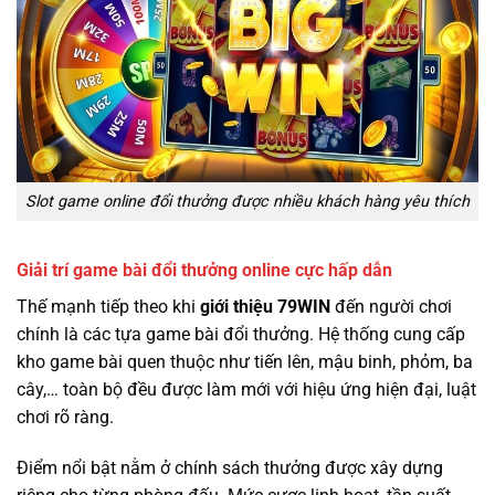
Slot game online đổi thưởng được nhiều khách hàng yêu thích
Giải trí game bài đổi thưởng online cực hấp dẫn
Thế mạnh tiếp theo khi
giới thiệu 79WIN
đến người chơi
chính là các tựa game bài đổi thưởng. Hệ thống cung cấp
kho game bài quen thuộc như tiến lên, mậu binh, phỏm, ba
cây,… toàn bộ đều được làm mới với hiệu ứng hiện đại, luật
chơi rõ ràng.
Điểm nổi bật nằm ở chính sách thưởng được xây dựng