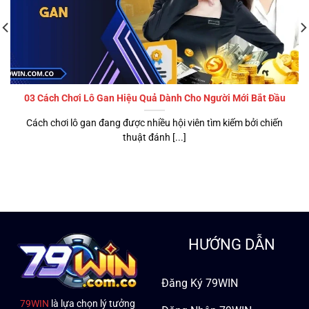
03 Cách Chơi Lô Gan Hiệu Quả Dành Cho Người Mới Bắt Đầu
Cách chơi lô gan đang được nhiều hội viên tìm kiếm bởi chiến
thuật đánh [...]
HƯỚNG DẪN
Đăng Ký 79WIN
79WIN
là lựa chọn lý tưởng