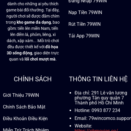
Đăng Nhập 79WIN
dành cho những ai yêu thích
game bài đổi thưởng. Tại đây,
Nạp Tiền 79WIN
người chơi sẽ được đắm chìm
trong
kho game đa dạng
, bao
Rút Tiền 79WIN
gồm: tiến lên miền Nam, tiến
lên đếm lá, phỏm, liêng, xì
Tải App 79WIN
dách, xập xám... Mỗi trò chơi
đều được thiết kế với
đồ họa
3D sống động
, giao diện trực
quan và
lối chơi mượt mà
.
CHÍNH SÁCH
THÔNG TIN LIÊN HỆ
Địa chỉ:
291 Lê văn lương
Giới Thiệu 79WIN
phường Tân quy quận 7
Thành phố Hồ Chí Minh
Chính Sách Bảo Mật
Hotline:
0993 877 234
Email:
79wincomco.suppor
Điều Khoản Điều Kiện
Website:
Miễn Trừ Trách Nhiệm
https://ohmovies.co/