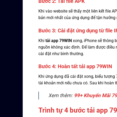
Bước 2: Tải file APK
Khi vào website sẽ thấy một liên kết file 
bản mới nhất của ứng dụng để tận hưởng n
Bước 3: Cài đặt ứng dụng từ file 
Khi
tải app 79WIN
xong, iPhone sẽ thông b
nguồn không xác định. Để làm được điều này
cài đặt như bình thường.
Bước 4: Hoàn tất tải app 79WIN
Khi ứng dụng đã cài đặt xong, biểu tượng 
tài khoản mới nếu chưa có. Sau khi hoàn th
Xem thêm:
99+ Khuyến Mãi 7
Trình tự 4 bước tải app 