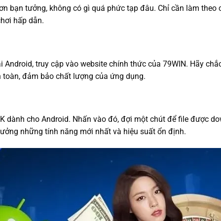
ơn bạn tưởng, không có gì quá phức tạp đâu. Chỉ cần làm theo
chơi hấp dẫn.
ại Android, truy cập vào website chính thức của 79WIN. Hãy chắ
an toàn, đảm bảo chất lượng của ứng dụng.
APK dành cho Android. Nhấn vào đó, đợi một chút để file được do
ưởng những tính năng mới nhất và hiệu suất ổn định.