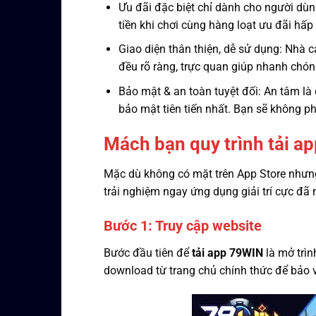
Ưu đãi đặc biệt chỉ dành cho người dùn
tiền khi chơi cùng hàng loạt ưu đãi hấp 
Giao diện thân thiện, dễ sử dụng: Nhà cá
đều rõ ràng, trực quan giúp nhanh chó
Bảo mật & an toàn tuyệt đối: An tâm là
bảo mật tiên tiến nhất. Bạn sẽ không phả
Mách bạn quy trình tải a
Mặc dù không có mặt trên App Store nhưng
trải nghiệm ngay ứng dụng giải trí cực đã 
Bước 1: Truy cập website
Bước đầu tiên để
tải app 79WIN
là mở trì
download từ trang chủ chính thức để bảo 