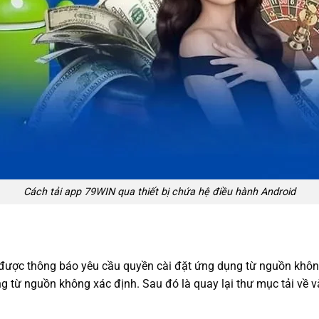
Cách tải app 79WIN qua thiết bị chứa hệ điều hành Android
được thông báo yêu cầu quyền cài đặt ứng dụng từ nguồn không
g từ nguồn không xác định. Sau đó là quay lại thư mục tải về và