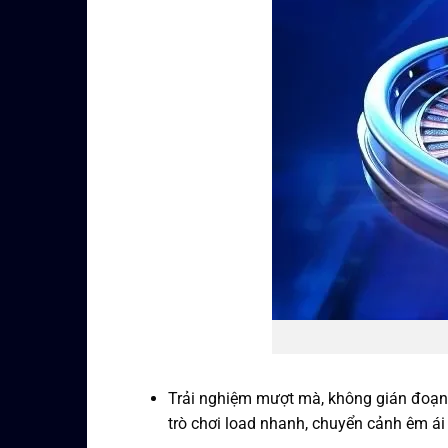
Trải nghiệm mượt mà, không gián đoạn:
trò chơi load nhanh, chuyển cảnh êm ái