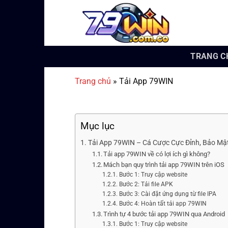
Bỏ
qua
nội
dung
TRANG C
Trang chủ
»
Tải App 79WIN
Mục lục
Tải App 79WIN – Cá Cược Cực Đỉnh, Bảo Mật
Tải app 79WIN về có lợi ích gì không?
Mách bạn quy trình tải app 79WIN trên iOS
Bước 1: Truy cập website
Bước 2: Tải file APK
Bước 3: Cài đặt ứng dụng từ file IPA
Bước 4: Hoàn tất tải app 79WIN
Trình tự 4 bước tải app 79WIN qua Android
Bước 1: Truy cập website