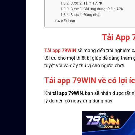
Bước 2: Tải file APK
Bước 3: Cài ứng dụng từ file APK
Bước 4: Đăng nhập
Kết luận
Tải App 
Tải app 79WIN
sẽ mang đến trải nghiệm cá
tối ưu cho mọi thiết bị giúp dễ dàng tham 
tuyệt vời và đầy thú vị cho người chơi.
Tải app 79WIN về có lợi í
Khi
tải app 79WIN
, bạn sẽ nhận được rất n
lý do nên có ngay ứng dụng này: