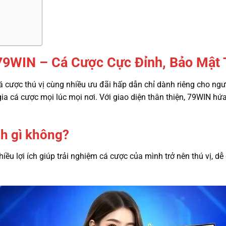
79WIN – Cá Cược Cực Đỉnh, Bảo Mật 
 cược thú vị cùng nhiều ưu đãi hấp dẫn chỉ dành riêng cho ngư
gia cá cược mọi lúc mọi nơi. Với giao diện thân thiện, 79WIN hứa
ch gì không?
hiều lợi ích giúp trải nghiệm cá cược của mình trở nên thú vị, d