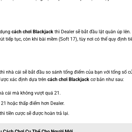
p dụng
cách chơi Blackjack
thì Dealer sẽ bắt đầu lật quân úp lên.
t tiếp tục, còn khi bài mềm (Soft 17), tùy nơi có thể quy định ti
 thì nhà cái sẽ bắt đầu so sánh tổng điểm của bạn với tổng số c
được xác định dựa trên
cách chơi Blackjack
cơ bản như sau:
hà cái mà không vượt quá 21.
 21 hoặc thấp điểm hơn Dealer.
ì tiền cược sẽ được hoàn trả lại.
ệu Cách Chơi Cụ Thể Cho Người Mới