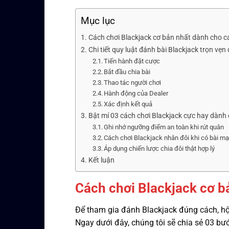
Mục lục
Cách chơi Blackjack cơ bản nhất dành cho c
Chi tiết quy luật đánh bài Blackjack trọn vẹ
Tiến hành đặt cược
Bắt đầu chia bài
Thao tác người chơi
Hành động của Dealer
Xác định kết quả
Bật mí 03 cách chơi Blackjack cực hay dành
Ghi nhớ ngưỡng điểm an toàn khi rút quân
Cách chơi Blackjack nhân đôi khi có bài m
Áp dụng chiến lược chia đôi thật hợp lý
Kết luận
Cách chơi Blackjack cơ b
Để tham gia đánh Blackjack đúng cách, hội 
Ngay dưới đây, chúng tôi sẽ chia sẻ 03 bư