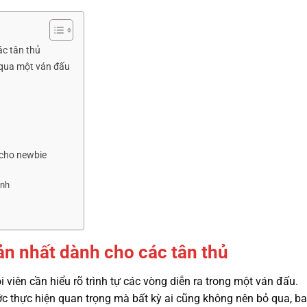
ác tân thủ
n qua một ván đấu
 cho newbie
ạnh
ản nhất dành cho các tân thủ
viên cần hiểu rõ trình tự các vòng diễn ra trong một ván đấu.
ớc thực hiện quan trọng mà bất kỳ ai cũng không nên bỏ qua, b