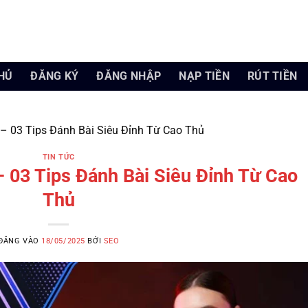
HỦ
ĐĂNG KÝ
ĐĂNG NHẬP
NẠP TIỀN
RÚT TIỀN
 – 03 Tips Đánh Bài Siêu Đỉnh Từ Cao Thủ
TIN TỨC
– 03 Tips Đánh Bài Siêu Đỉnh Từ Cao
Thủ
ĐĂNG VÀO
18/05/2025
BỞI
SEO