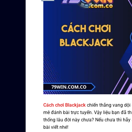
Cách chơi Blackjack
chiến thắng vang dội
mê đánh bài trực tuyến. Vậy liệu bạn đã t
thống lâu đời này chưa? Nếu chưa thì hã
bài viết nhé!