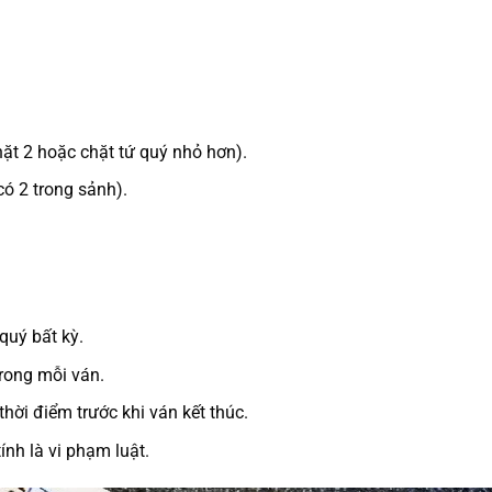
ặt 2 hoặc chặt tứ quý nhỏ hơn).
có 2 trong sảnh).
 quý bất kỳ.
trong mỗi ván.
thời điểm trước khi ván kết thúc.
ính là vi phạm luật.