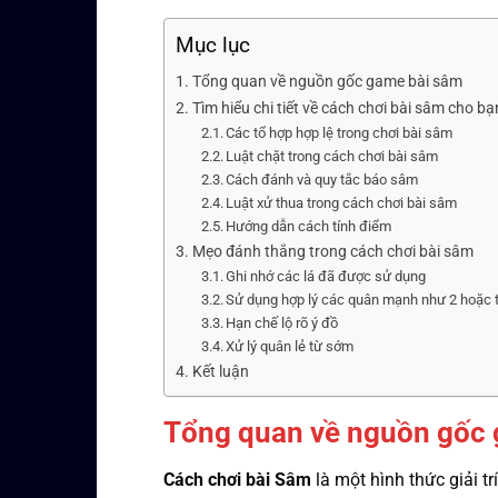
Mục lục
Tổng quan về nguồn gốc game bài sâm
Tìm hiểu chi tiết về cách chơi bài sâm cho b
Các tổ hợp hợp lệ trong chơi bài sâm
Luật chặt trong cách chơi bài sâm
Cách đánh và quy tắc báo sâm
Luật xử thua trong cách chơi bài sâm
Hướng dẫn cách tính điểm
Mẹo đánh thắng trong cách chơi bài sâm
Ghi nhớ các lá đã được sử dụng
Sử dụng hợp lý các quân mạnh như 2 hoặc 
Hạn chế lộ rõ ý đồ
Xử lý quân lẻ từ sớm
Kết luận
Tổng quan về nguồn gốc
Cách chơi bài Sâm
là một hình thức giải t