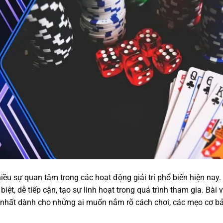
ều sự quan tâm trong các hoạt động giải trí phổ biến hiện nay.
biệt, dễ tiếp cận, tạo sự linh hoạt trong quá trình tham gia. Bài v
n nhất dành cho những ai muốn nắm rõ cách chơi, các mẹo cơ b