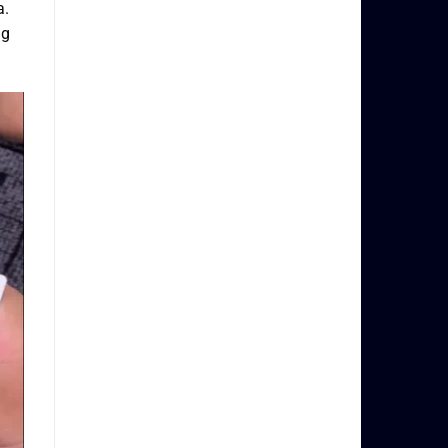
a.
ng