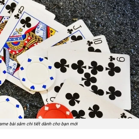
ame bài sâm chi tiết dành cho bạn mới