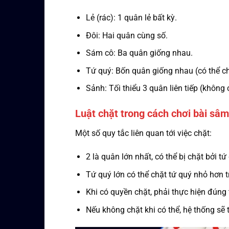
Lẻ (rác): 1 quân lẻ bất kỳ.
Đôi: Hai quân cùng số.
Sám cô: Ba quân giống nhau.
Tứ quý: Bốn quân giống nhau (có thể ch
Sảnh: Tối thiểu 3 quân liên tiếp (không 
Luật chặt trong cách chơi bài sâm
Một số quy tắc liên quan tới việc chặt:
2 là quân lớn nhất, có thể bị chặt bởi tứ
Tứ quý lớn có thể chặt tứ quý nhỏ hơn 
Khi có quyền chặt, phải thực hiện đúng 
Nếu không chặt khi có thể, hệ thống sẽ t